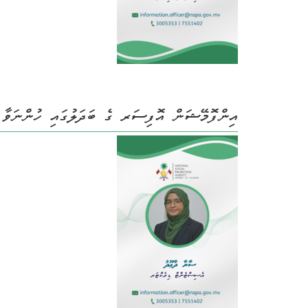
އިންފޮމޭޝަން އޮފިސަރ ގެ ބަދަލުގައި ހުންނަވާ