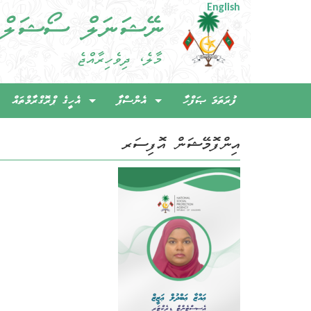
English
ފުރަތަމަ ޞަފްހާ
އެންސްޕާ
އެހީގެ ޕްރޮގްރާމްތައް
އިންފޮމޭޝަން އޮފިސަރ