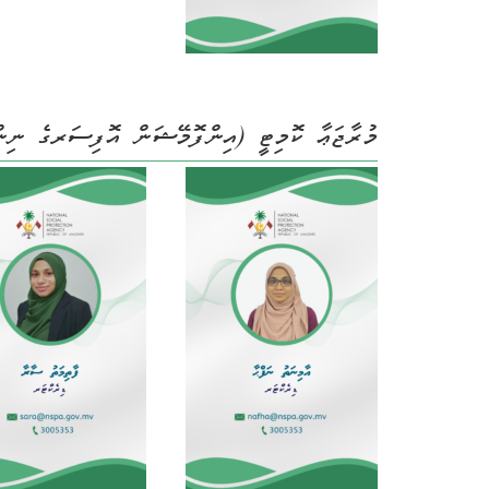
މުރާޖަޢާ ކޮމިޓީ (އިންފޮމޭޝަން އޮފިސަރގެ ނިންމ