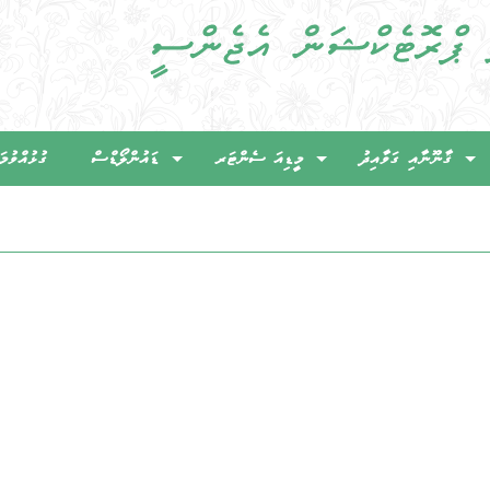
ޤާނޫނާއި ގަވާއިދު
މީޑިއަ ސެންޓަރ
ޑައުންލޯޑްސް
ގުޅުއްވުމަ