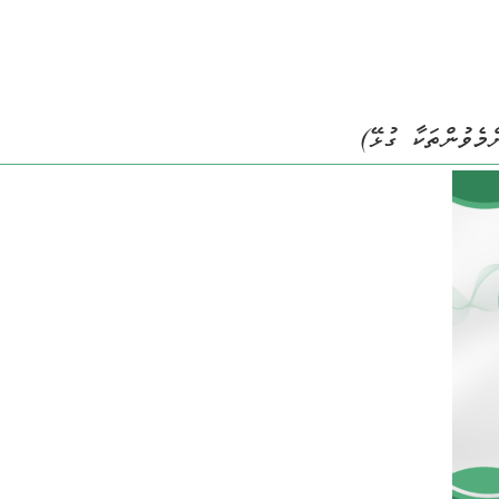
ެވުންތަކާ ގުޅޭ)